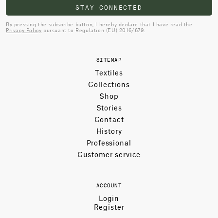
STAY CONNECTED
By pressing the subscribe button, I hereby declare that I have read the
Privacy Policy
pursuant to Regulation (EU) 2016/679.
SITEMAP
Textiles
Collections
Shop
Stories
Contact
History
Professional
Customer service
ACCOUNT
Login
Register