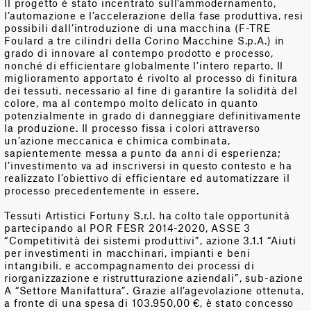
Il progetto è stato incentrato sull’ammodernamento,
l’automazione e l’accelerazione della fase produttiva, resi
possibili dall’introduzione di una macchina (F-TRE
Foulard a tre cilindri della Corino Macchine S.p.A.) in
grado di innovare al contempo prodotto e processo,
nonché di efficientare globalmente l’intero reparto. Il
miglioramento apportato é rivolto al processo di finitura
dei tessuti, necessario al fine di garantire la solidità del
colore, ma al contempo molto delicato in quanto
potenzialmente in grado di danneggiare definitivamente
la produzione. Il processo fissa i colori attraverso
un’azione meccanica e chimica combinata,
sapientemente messa a punto da anni di esperienza;
l’investimento va ad inscriversi in questo contesto e ha
realizzato l’obiettivo di efficientare ed automatizzare il
processo precedentemente in essere.
Tessuti Artistici Fortuny S.r.l. ha colto tale opportunità
partecipando al POR FESR 2014-2020, ASSE 3
“Competitività dei sistemi produttivi”, azione 3.1.1 “Aiuti
per investimenti in macchinari, impianti e beni
intangibili, e accompagnamento dei processi di
riorganizzazione e ristrutturazione aziendali”, sub-azione
A “Settore Manifattura”. Grazie all’agevolazione ottenuta,
a fronte di una spesa di 103.950,00 €, è stato concesso